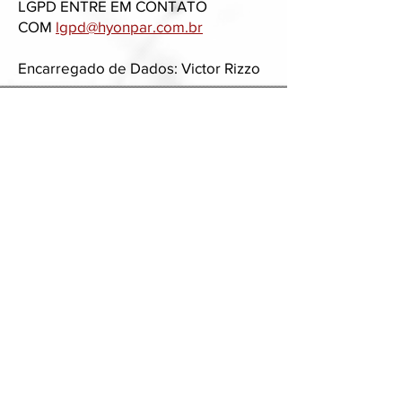
LGPD ENTRE EM CONTATO
COM
lgpd@hyonpar.com.br
Encarregado de Dados: Victor Rizzo
Contatos:
fernando@grcteam.com.br
Endereço:
R. Dr. Bráulio Gomes, 36 - 18º andar. República,
São Paulo - SP,
01047-020
LGPD
CÓDIGO DE ÉTICA
OUVIDORIA E COMPLIANCE