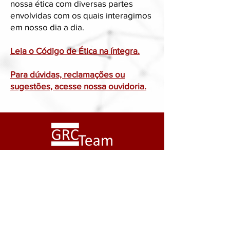
nossa ética com diversas partes
envolvidas com os quais interagimos
em nosso dia a dia.
Leia o Código de Ética na íntegra.
Para dúvidas, reclamações ou
sugestões, acesse nossa ouvidoria.
Contatos:
fernando@grcteam.com.br
Endereço:
R. Dr. Bráulio Gomes, 36 - 18º andar. República,
São Paulo - SP,
01047-020